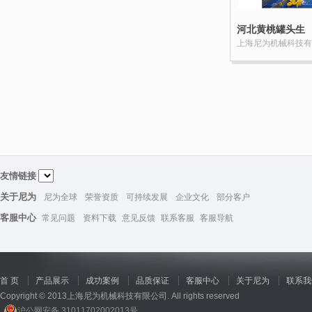
河北黄桃罐头生
产线工程
上海尼为机械科技有
友情链接
关于尼为
尼为全球
荣誉资质
可持续发展
企业文化
部分客户
客服中心
常见问题
资料下载
意见反馈
联系客服
客服导航
首 页
产品展示
成功案例
品质保证
客服中心
关于尼为
联系我
Copyright © 2013上海尼为机械科技有限公司. All rights reserved
沪公网安备 31011702002013号