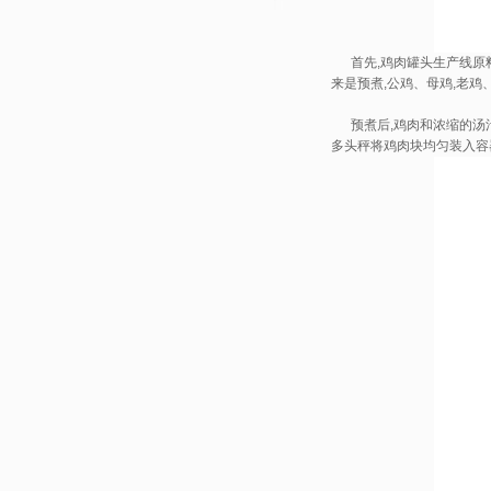
首先,
鸡肉罐头生产线
原
来是预煮,公鸡、母鸡,老鸡
预煮后,鸡肉和浓缩的汤汁
多头秤将鸡肉块均匀装入容