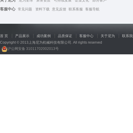
关于尼为
尼为全球
荣誉资质
可持续发展
企业文化
部分客户
客服中心
常见问题
资料下载
意见反馈
联系客服
客服导航
首 页
产品展示
成功案例
品质保证
客服中心
关于尼为
联系我
Copyright © 2013上海尼为机械科技有限公司. All rights reserved
沪公网安备 31011702002013号
回收机
、
广州废品回收
、
行星减速机厂家
、
高低温电机
、
酥饼机价格
、
交流稳压器
、