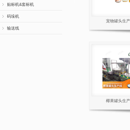
贴标机&套标机
码垛机
宠物罐头生
输送线
椰果罐头生