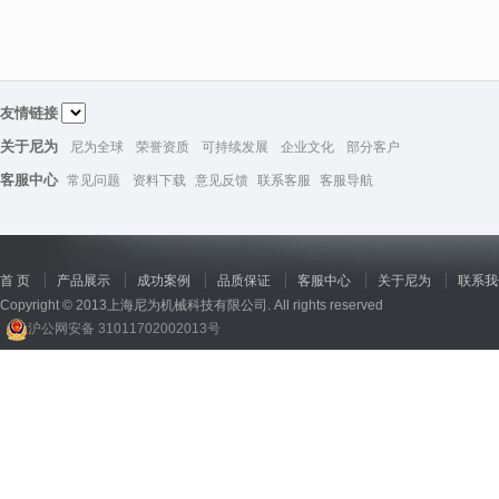
友情链接
关于尼为
尼为全球
荣誉资质
可持续发展
企业文化
部分客户
客服中心
常见问题
资料下载
意见反馈
联系客服
客服导航
首 页
产品展示
成功案例
品质保证
客服中心
关于尼为
联系我
Copyright © 2013上海尼为机械科技有限公司. All rights reserved
沪公网安备 31011702002013号
回收机
、
广州废品回收
、
行星减速机厂家
、
高低温电机
、
酥饼机价格
、
交流稳压器
、