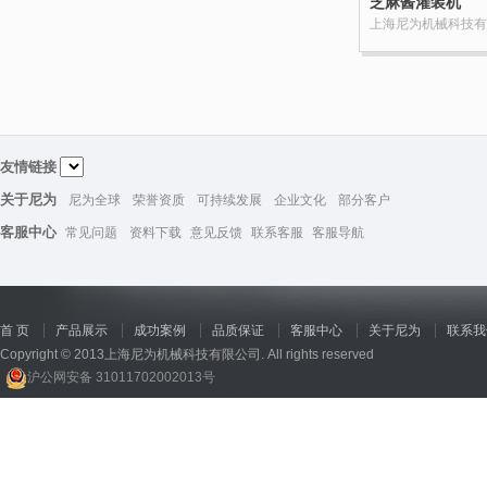
芝麻酱灌装机
上海尼为机械科技有
友情链接
关于尼为
尼为全球
荣誉资质
可持续发展
企业文化
部分客户
客服中心
常见问题
资料下载
意见反馈
联系客服
客服导航
首 页
产品展示
成功案例
品质保证
客服中心
关于尼为
联系我
Copyright © 2013上海尼为机械科技有限公司. All rights reserved
沪公网安备 31011702002013号
回收机
、
广州废品回收
、
行星减速机厂家
、
高低温电机
、
酥饼机价格
、
交流稳压器
、